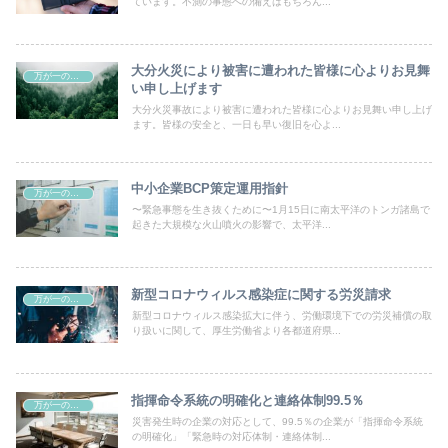
ています。不測の事態への備えはもちろん...
大分火災により被害に遭われた皆様に心よりお見舞
万が一の準備
い申し上げます
大分火災事故により被害に遭われた皆様に心よりお見舞い申し上げ
ます。皆様の安全と、一日も早い復旧を心よ...
中小企業BCP策定運用指針
万が一の準備
〜緊急事態を生き抜くために〜1月15日に南太平洋のトンガ諸島で
起きた大規模な火山噴火の影響で、太平洋...
新型コロナウィルス感染症に関する労災請求
万が一の準備
新型コロナウィルス感染拡大に伴う、労働環境下での労災補償の取
り扱いに関して、厚生労働省より各都道府県...
指揮命令系統の明確化と連絡体制99.5％
万が一の準備
災害発生時の企業の対応として、99.5％の企業が「指揮命令系統
の明確化」「緊急時の対応体制・連絡体制...