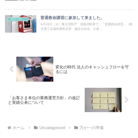
普通救命講習に参加して来ました。
万が一の準備
9月28日（火）東京消防庁 池袋消防署で、「普通救命講習」（東
京商工会議所豊島支部 建設分科会 主催...
変化の時代 法人のキャッシュフローを守
るには
「お客さま本位の業務運営方針」の改訂
と実績公表について
ホーム
Uncategorized
万が一の準備